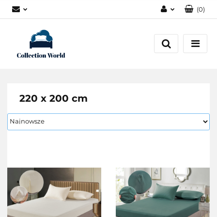
(
0
)
Zaloguj się
Zarejestruj się
Dodaj zgłoszenie
Zgody cookies
220 x 200 cm