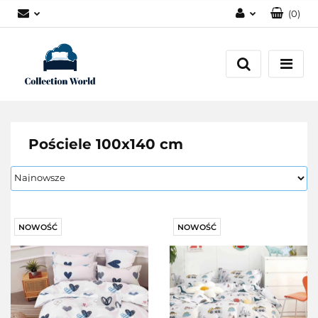
(
0
)
Zaloguj się
Zarejestruj się
Dodaj zgłoszenie
Zgody cookies
Pościele 100x140 cm
NOWOŚĆ
NOWOŚĆ