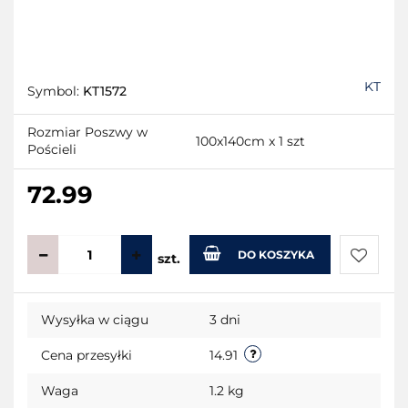
KT
Symbol:
KT1572
Rozmiar Poszwy w
100x140cm x 1 szt
Pościeli
72.99
DO KOSZYKA
szt.
Do
Wysyłka w ciągu
3 dni
przecho
Cena przesyłki
14.91
Waga
1.2 kg