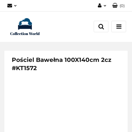
(
0
)
Zaloguj się
Zarejestruj się
Dodaj zgłoszenie
Zgody cookies
Pościel Bawełna 100X140cm 2cz
#KT1572