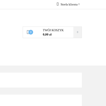
Strefa klienta
OZMIARU
Zaloguj się
Zarejestruj się
Dodaj zgłoszenie
TWÓJ KOSZYK
0
0,00 zł
Zgody cookies
OŚCIEL WG SKŁADU
O NAS