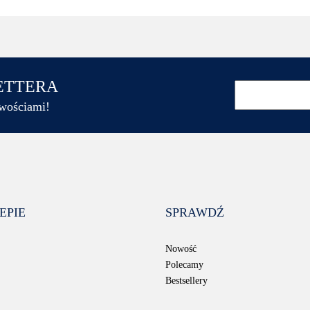
LETTERA
owościami!
EPIE
SPRAWDŹ
Nowość
Polecamy
Bestsellery