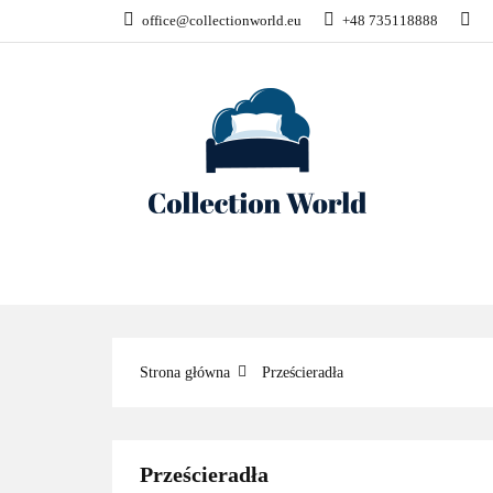
office@collectionworld.eu
+48 735118888
KATEGORIE
POŚCIEL WG SK
KATEGORIE
NOWOŚCI
POŚC
Strona główna
Prześcieradła
Prześcieradła