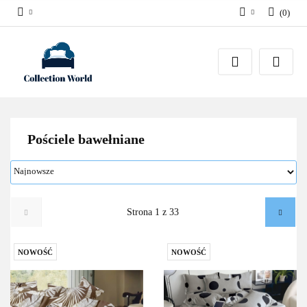
(
0
)
Zaloguj się
Zarejestruj się
Dodaj zgłoszenie
Zgody cookies
Pościele bawełniane
NOWOŚĆ
NOWOŚĆ