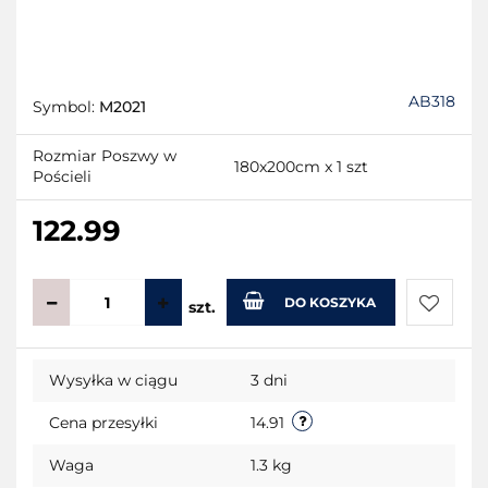
AB318
Symbol:
M2021
Rozmiar Poszwy w
180x200cm x 1 szt
Pościeli
122.99
DO KOSZYKA
szt.
Do
Wysyłka w ciągu
3 dni
przecho
Cena przesyłki
14.91
Waga
1.3 kg