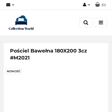
(
0
)
Zaloguj się
Zarejestruj się
Dodaj zgłoszenie
Zgody cookies
Pościel Bawełna 180X200 3cz
#M2021
NOWOŚĆ