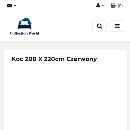
(
0
)
Zaloguj się
Zarejestruj się
Dodaj zgłoszenie
Zgody cookies
Koc 200 X 220cm Czerwony