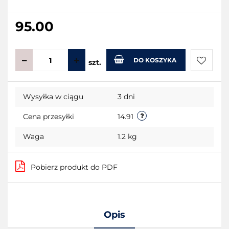
95.00
DO KOSZYKA
szt.
Do
Wysyłka w ciągu
3 dni
przecho
Cena przesyłki
14.91
Waga
1.2 kg
Pobierz produkt do PDF
Opis