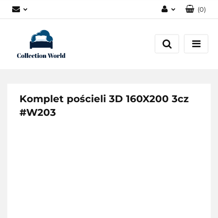
(
0
)
Zaloguj się
Zarejestruj się
Dodaj zgłoszenie
Zgody cookies
Komplet pościeli 3D 160X200 3cz
#W203