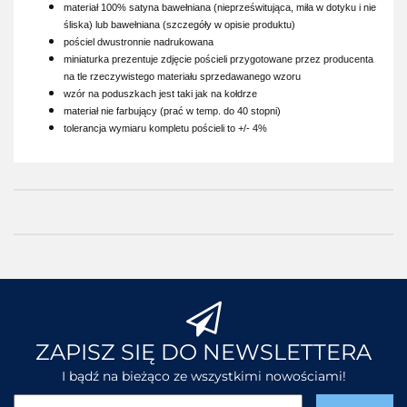
materiał 100% satyna bawełniana (nieprześwitująca, miła w dotyku i nie
śliska) lub bawełniana (szczegóły w opisie produktu)
pościel dwustronnie nadrukowana
miniaturka prezentuje zdjęcie pościeli przygotowane przez producenta
na tle rzeczywistego materiału sprzedawanego wzoru
wzór na poduszkach jest taki jak na kołdrze
materiał nie farbujący (prać w temp. do 40 stopni)
tolerancja wymiaru kompletu pościeli to +/- 4%
ZAPISZ SIĘ DO NEWSLETTERA
I bądź na bieżąco ze wszystkimi nowościami!