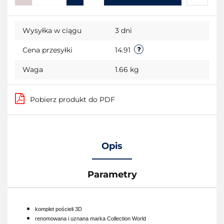
Do
Wysyłka w ciągu
3 dni
przecho
Cena przesyłki
14.91
Waga
1.66 kg
Pobierz produkt do PDF
Opis
Parametry
komplet pościeli 3D
renomowana i uznana marka Collection World