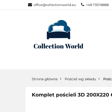
office@collectionworld.eu
+48 735118888
KATEGORIE
POŚCIEL WG S
KATEGORIE
NOWOŚCI
POŚC
Strona główna
Pościel wg składu
Pośc
Komplet pościeli 3D 200X220