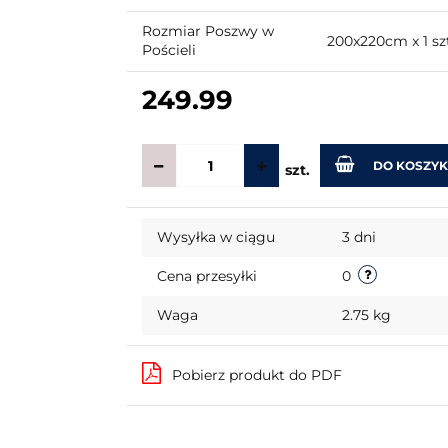
Rozmiar Poszwy w
200x220cm x 1 sz
Pościeli
249.99
DO KOSZY
szt.
Wysyłka w ciągu
3 dni
Cena przesyłki
0
Waga
2.75 kg
Pobierz produkt do PDF