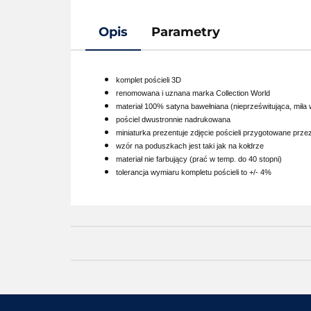
Opis
Parametry
komplet pościeli 3D
renomowana i uznana marka Collection World
materiał 100% satyna bawełniana (nieprześwitująca, miła w
pościel dwustronnie nadrukowana
miniaturka prezentuje zdjęcie pościeli przygotowane prz
wzór na poduszkach jest taki jak na kołdrze
materiał nie farbujący (prać w temp. do 40 stopni)
tolerancja wymiaru kompletu pościeli to +/- 4%