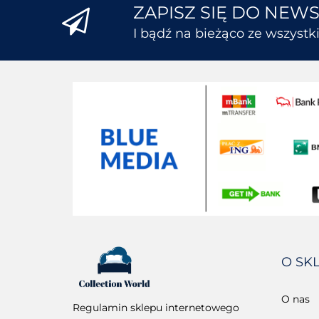
ZAPISZ SIĘ DO NEW
I bądź na bieżąco ze wszyst
O SK
O nas
Regulamin sklepu internetowego