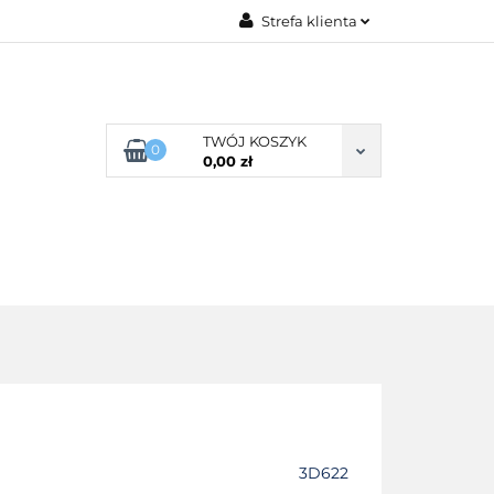
Strefa klienta
G ROZMIARU
Zaloguj się
Zarejestruj się
Dodaj zgłoszenie
TWÓJ KOSZYK
0
0,00 zł
Zgody cookies
POŚCIEL WG SKŁADU
O NAS
3D622