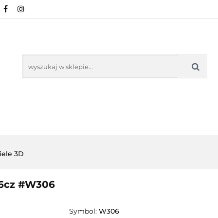
NOWOŚCI
POŚCIEL WG WZORU
POŚCIEL W
KŁADU
O NAS
IEL WG WZORU
POŚCIEL WG ROZMIARU
iele 3D
 6cz #W306
Symbol:
W306