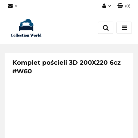
(
0
)
Zaloguj się
Zarejestruj się
Dodaj zgłoszenie
Zgody cookies
Komplet pościeli 3D 200X220 6cz
#W60