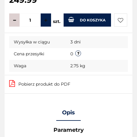
249.99
DO KOSZYKA
szt.
Do
Wysyłka w ciągu
3 dni
przecho
Cena przesyłki
0
Waga
2.75 kg
Pobierz produkt do PDF
Opis
Parametry