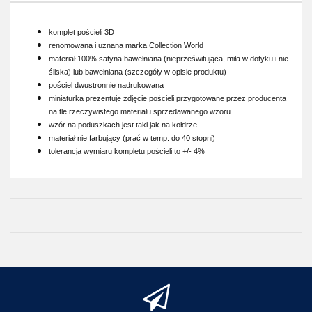
komplet pościeli 3D
renomowana i uznana marka Collection World
materiał 100% satyna bawełniana (nieprześwitująca, miła w dotyku i nie
śliska) lub bawełniana (szczegóły w opisie produktu)
pościel dwustronnie nadrukowana
miniaturka prezentuje zdjęcie pościeli przygotowane przez producenta
na tle rzeczywistego materiału sprzedawanego wzoru
wzór na poduszkach jest taki jak na kołdrze
materiał nie farbujący (prać w temp. do 40 stopni)
tolerancja wymiaru kompletu pościeli to +/- 4%