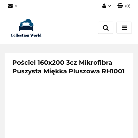
(
0
)
Zaloguj się
Zarejestruj się
Dodaj zgłoszenie
Zgody cookies
Pościel 160x200 3cz Mikrofibra
Puszysta Miękka Pluszowa RH1001