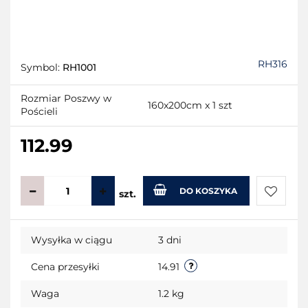
RH316
Symbol:
RH1001
Rozmiar Poszwy w
160x200cm x 1 szt
Pościeli
112.99
DO KOSZYKA
szt.
Do
Wysyłka w ciągu
3 dni
przecho
Cena przesyłki
14.91
Waga
1.2 kg