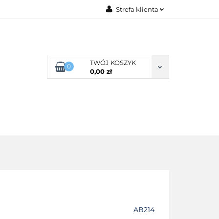
Strefa klienta
G ROZMIARU
Zaloguj się
Zarejestruj się
Dodaj zgłoszenie
TWÓJ KOSZYK
0
0,00 zł
Zgody cookies
POŚCIEL WG SKŁADU
O NAS
AB214