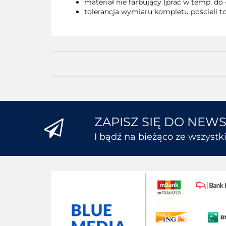
materiał nie farbujący (prać w temp. do 
tolerancja wymiaru kompletu pościeli to
ZAPISZ SIĘ DO NEW
I bądź na bieżąco ze wszyst