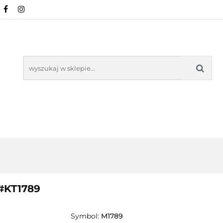
NOWOŚCI
POŚCIEL WG WZORU
POŚCIEL W
KŁADU
O NAS
IEL WG WZORU
POŚCIEL WG ROZMIARU
 #KT1789
Symbol:
M1789