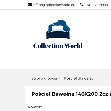
office@collectionworld.eu
+48 735118888
KATEGORIE
POŚCIEL WG S
KATEGORIE
NOWOŚCI
POŚC
Strona główna
Pościel dla dzieci
Pościel Bawełna 140X200 2cz
NOWOŚĆ