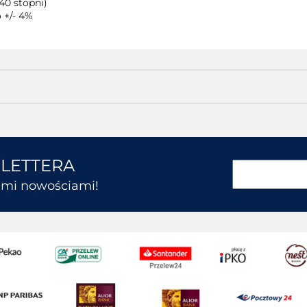
40 stopni)
 +/- 4%
SLETTERA
kimi nowościami!