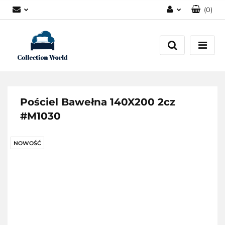
(
0
)
Zaloguj się
Zarejestruj się
Dodaj zgłoszenie
Zgody cookies
Pościel Bawełna 140X200 2cz
#M1030
NOWOŚĆ