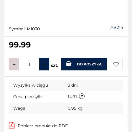
AB214
Symbol:
M1030
99.99
DO KOSZYKA
szt.
Do
Wysyłka w ciągu
3 dni
przecho
Cena przesyłki
14.91
Waga
0.95 kg
Pobierz produkt do PDF