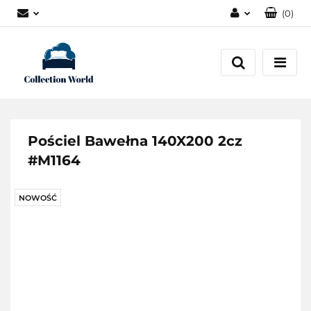
(
0
)
Zaloguj się
Zarejestruj się
Dodaj zgłoszenie
Zgody cookies
Pościel Bawełna 140X200 2cz
#M1164
NOWOŚĆ