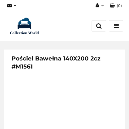
(
0
)
Zaloguj się
Zarejestruj się
Dodaj zgłoszenie
Zgody cookies
Pościel Bawełna 140X200 2cz
#M1561