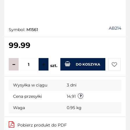
AB214
Symbol:
M1561
99.99
DO KOSZYKA
szt.
Do
Wysyłka w ciągu
3 dni
przecho
Cena przesyłki
14.91
Waga
0.95 kg
Pobierz produkt do PDF