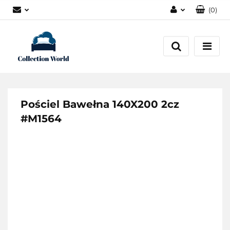
(
0
)
Zaloguj się
Zarejestruj się
Dodaj zgłoszenie
Zgody cookies
Pościel Bawełna 140X200 2cz
#M1564