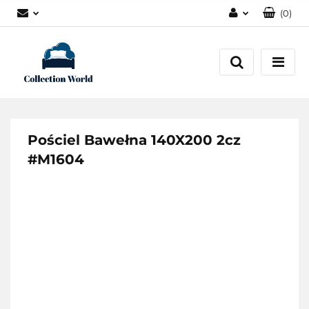
(
0
)
Zaloguj się
Zarejestruj się
Dodaj zgłoszenie
Zgody cookies
Pościel Bawełna 140X200 2cz
#M1604