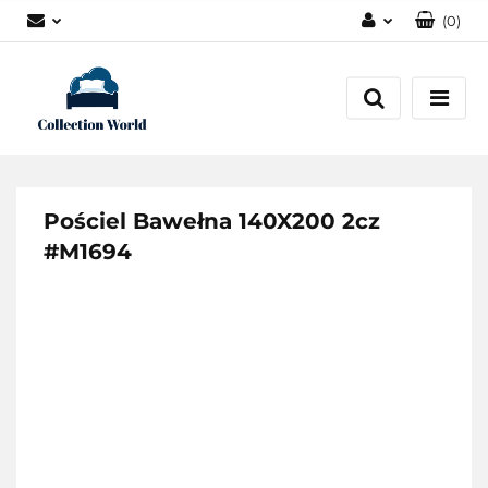
(
0
)
Zaloguj się
Zarejestruj się
Dodaj zgłoszenie
Zgody cookies
Pościel Bawełna 140X200 2cz
#M1694