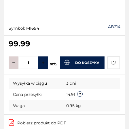
AB214
Symbol:
M1694
99.99
DO KOSZYKA
szt.
Do
Wysyłka w ciągu
3 dni
przecho
Cena przesyłki
14.91
Waga
0.95 kg
Pobierz produkt do PDF