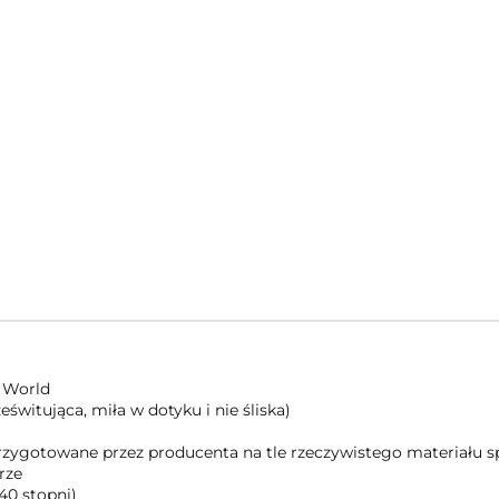
 World
świtująca, miła w dotyku i nie śliska)
 przygotowane przez producenta na tle rzeczywistego materiału
rze
40 stopni)