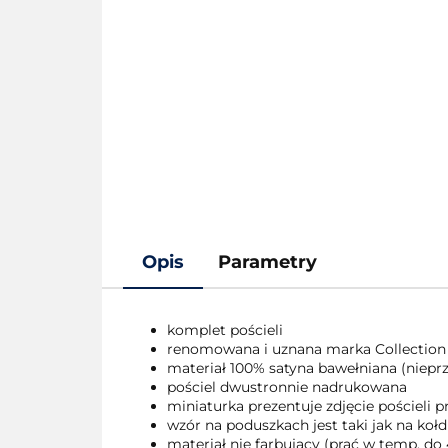
Opis
Parametry
komplet pościeli
renomowana i uznana marka Collection
materiał 100% satyna bawełniana (nieprze
pościel dwustronnie nadrukowana
miniaturka prezentuje zdjęcie pościeli
wzór na poduszkach jest taki jak na kołd
materiał nie farbujący (prać w temp. do 