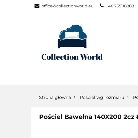
office@collectionworld.eu
+48 735118888
KATEGORIE
POŚCIEL WG S
KATEGORIE
NOWOŚCI
POŚC
Strona główna
Pościel wg rozmiaru
Po
Pościel Bawełna 140X200 2cz