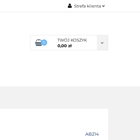
Strefa klienta
G ROZMIARU
Zaloguj się
Zarejestruj się
Dodaj zgłoszenie
TWÓJ KOSZYK
0
0,00 zł
Zgody cookies
POŚCIEL WG SKŁADU
O NAS
AB214