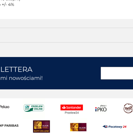
 +/- 4%
SLETTERA
kimi nowościami!