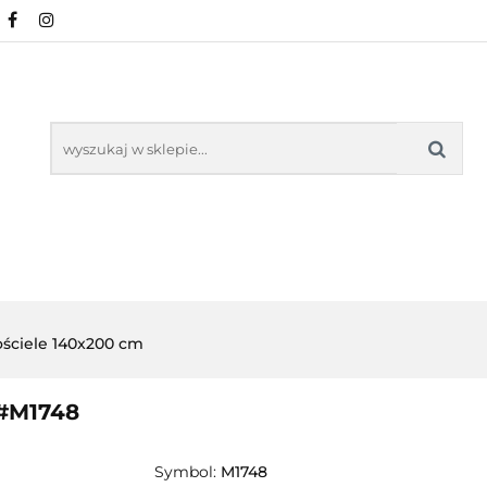
NOWOŚCI
POŚCIEL WG WZORU
POŚCIEL W
KŁADU
O NAS
IEL WG WZORU
POŚCIEL WG ROZMIARU
ściele 140x200 cm
 #M1748
Symbol:
M1748