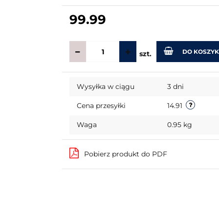
99.99
DO KOSZY
szt.
Wysyłka w ciągu
3 dni
Cena przesyłki
14.91
Waga
0.95 kg
Pobierz produkt do PDF