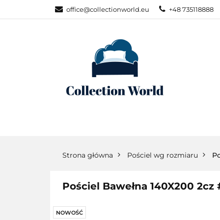
office@collectionworld.eu
+48 735118888
KATEGORIE
POŚCIEL WG S
KATEGORIE
NOWOŚCI
POŚC
Strona główna
Pościel wg rozmiaru
Po
Pościel Bawełna 140X200 2cz
NOWOŚĆ