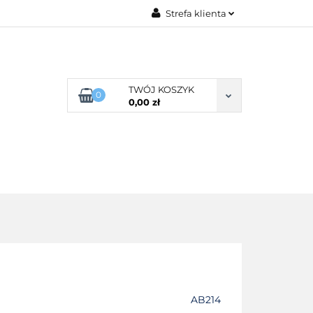
Strefa klienta
G ROZMIARU
Zaloguj się
Zarejestruj się
Dodaj zgłoszenie
TWÓJ KOSZYK
0
0,00 zł
Zgody cookies
POŚCIEL WG SKŁADU
O NAS
AB214