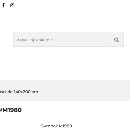
NOWOŚCI
POŚCIEL WG WZORU
POŚCIEL W
KŁADU
O NAS
IEL WG WZORU
POŚCIEL WG ROZMIARU
ściele 140x200 cm
 #M1980
Symbol:
M1980