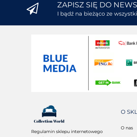
ZAPISZ SIĘ DO NEW
I bądź na bieżąco ze wszyst
O SK
O nas
Regulamin sklepu internetowego