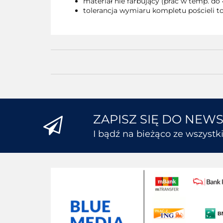
materiał nie farbujący (prać w temp. do 
tolerancja wymiaru kompletu pościeli to
ZAPISZ SIĘ DO NEW
I bądź na bieżąco ze wszyst