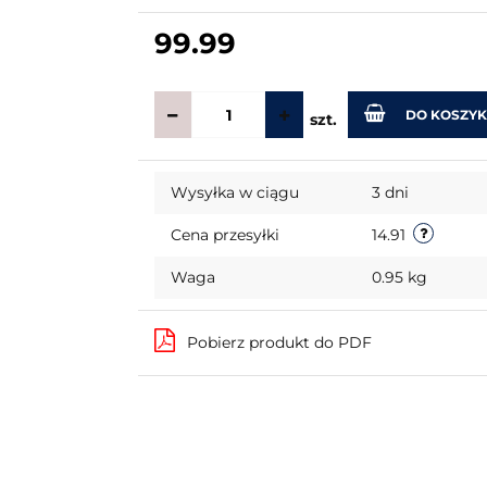
99.99
DO KOSZY
szt.
Wysyłka w ciągu
3 dni
Cena przesyłki
14.91
Waga
0.95 kg
Pobierz produkt do PDF