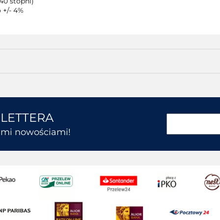
40 stopni)
 +/- 4%
SLETTERA
kimi nowościami!