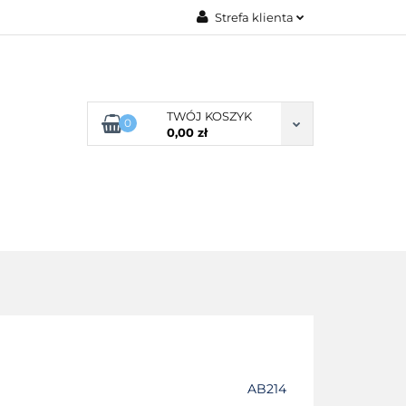
Strefa klienta
G ROZMIARU
Zaloguj się
Zarejestruj się
Dodaj zgłoszenie
TWÓJ KOSZYK
0
0,00 zł
Zgody cookies
POŚCIEL WG SKŁADU
O NAS
AB214