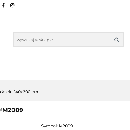
NOWOŚCI
POŚCIEL WG WZORU
POŚCIEL W
KŁADU
O NAS
IEL WG WZORU
POŚCIEL WG ROZMIARU
ściele 140x200 cm
 #M2009
Symbol:
M2009