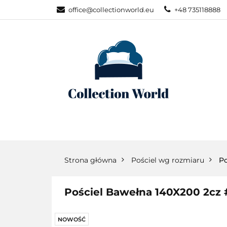
office@collectionworld.eu
+48 735118888
KATEGORIE
POŚCIEL WG S
KATEGORIE
NOWOŚCI
POŚC
Strona główna
Pościel wg rozmiaru
Po
Pościel Bawełna 140X200 2cz
NOWOŚĆ