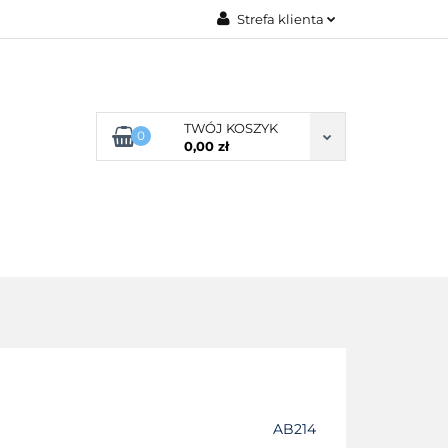
Strefa klienta
G ROZMIARU
Zaloguj się
Zarejestruj się
Dodaj zgłoszenie
TWÓJ KOSZYK
0
0,00 zł
Zgody cookies
POŚCIEL WG SKŁADU
O NAS
AB214