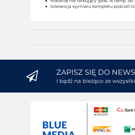
materiał nie farbujący (prać w temp. do 
tolerancja wymiaru kompletu pościeli to
ZAPISZ SIĘ DO NEW
I bądź na bieżąco ze wszyst