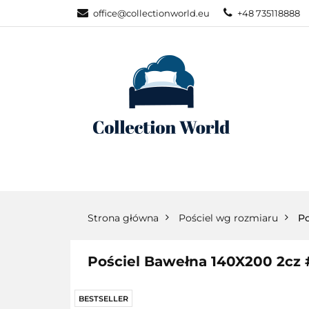
office@collectionworld.eu
+48 735118888
KATEGORIE
POŚCIEL WG S
KATEGORIE
NOWOŚCI
POŚC
Strona główna
Pościel wg rozmiaru
Po
Pościel Bawełna 140X200 2cz
BESTSELLER