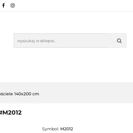
NOWOŚCI
POŚCIEL WG WZORU
POŚCIEL W
KŁADU
O NAS
IEL WG WZORU
POŚCIEL WG ROZMIARU
ściele 140x200 cm
 #M2012
Symbol:
M2012