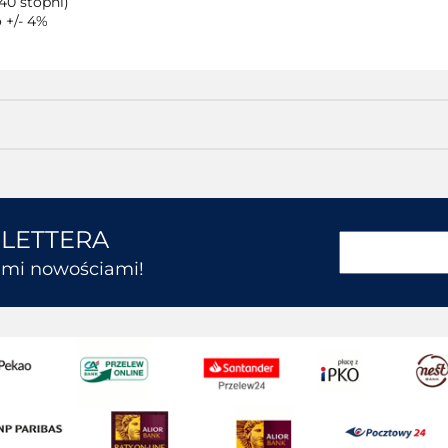
40 stopni)
 +/- 4%
SLETTERA
kimi nowościami!