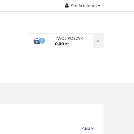
Strefa klienta
G ROZMIARU
Zaloguj się
Zarejestruj się
Dodaj zgłoszenie
TWÓJ KOSZYK
0
0,00 zł
Zgody cookies
POŚCIEL WG SKŁADU
O NAS
AB214