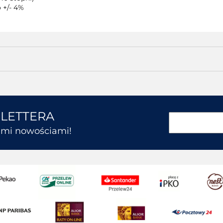
 +/- 4%
SLETTERA
kimi nowościami!