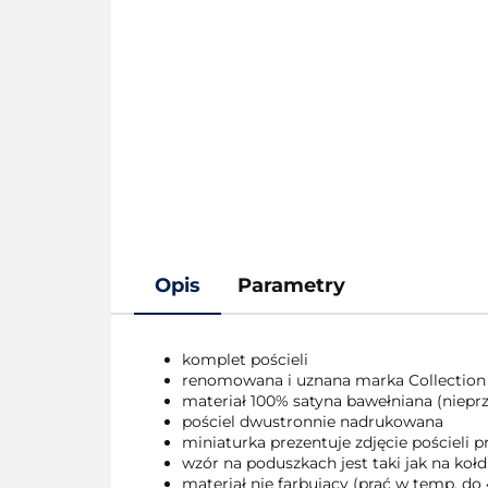
Opis
Parametry
komplet pościeli
renomowana i uznana marka Collection
materiał 100% satyna bawełniana (nieprze
pościel dwustronnie nadrukowana
miniaturka prezentuje zdjęcie pościeli
wzór na poduszkach jest taki jak na kołd
materiał nie farbujący (prać w temp. do 