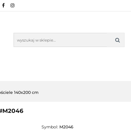
NOWOŚCI
POŚCIEL WG WZORU
POŚCIEL W
KŁADU
O NAS
IEL WG WZORU
POŚCIEL WG ROZMIARU
ściele 140x200 cm
 #M2046
Symbol:
M2046