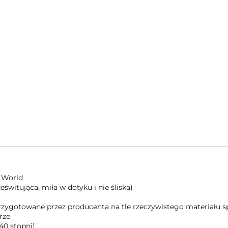
 World
świtująca, miła w dotyku i nie śliska)
 przygotowane przez producenta na tle rzeczywistego materiału
rze
40 stopni)