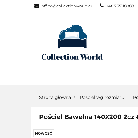
office@collectionworld.eu
+48 735118888
KATEGORIE
POŚCIEL WG S
KATEGORIE
NOWOŚCI
POŚC
Strona główna
Pościel wg rozmiaru
Po
Pościel Bawełna 140X200 2cz
NOWOŚĆ