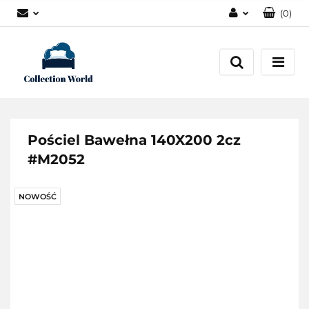
(
0
)
Zaloguj się
Zarejestruj się
Dodaj zgłoszenie
Zgody cookies
Pościel Bawełna 140X200 2cz
#M2052
NOWOŚĆ