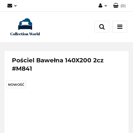
(
0
)
Zaloguj się
Zarejestruj się
Dodaj zgłoszenie
Zgody cookies
Pościel Bawełna 140X200 2cz
#M841
NOWOŚĆ