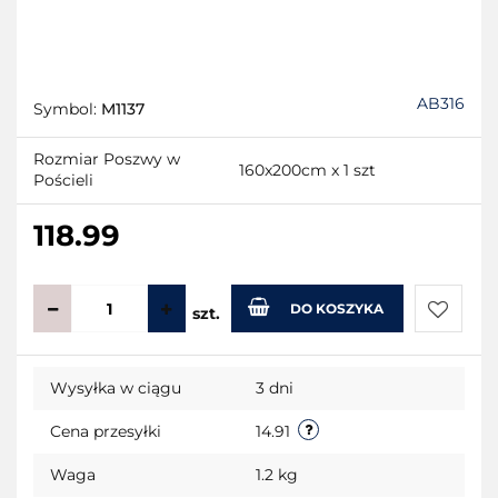
AB316
Symbol:
M1137
Rozmiar Poszwy w
160x200cm x 1 szt
Pościeli
118.99
DO KOSZYKA
szt.
Do
Wysyłka w ciągu
3 dni
przecho
Cena przesyłki
14.91
Waga
1.2 kg