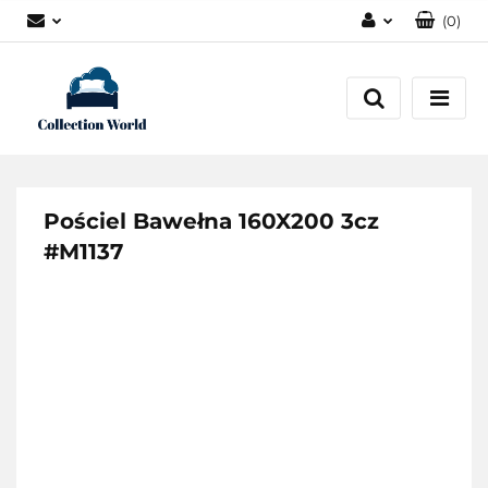
(
0
)
Zaloguj się
Zarejestruj się
Dodaj zgłoszenie
Zgody cookies
Pościel Bawełna 160X200 3cz
#M1137