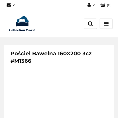
(
0
)
Zaloguj się
Zarejestruj się
Dodaj zgłoszenie
Zgody cookies
Pościel Bawełna 160X200 3cz
#M1366