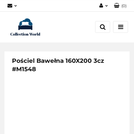
(
0
)
Zaloguj się
Zarejestruj się
Dodaj zgłoszenie
Zgody cookies
Pościel Bawełna 160X200 3cz
#M1548