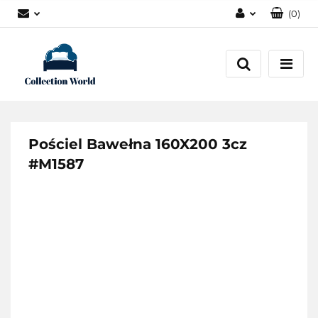
(
0
)
Zaloguj się
Zarejestruj się
Dodaj zgłoszenie
Zgody cookies
Pościel Bawełna 160X200 3cz
#M1587