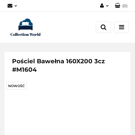
(
0
)
Zaloguj się
Zarejestruj się
Dodaj zgłoszenie
Zgody cookies
Pościel Bawełna 160X200 3cz
#M1604
NOWOŚĆ