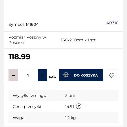
AB316
Symbol:
M1604
Rozmiar Poszwy w
160x200cm x 1 szt
Pościeli
118.99
DO KOSZYKA
szt.
Do
Wysyłka w ciągu
3 dni
przecho
Cena przesyłki
14.91
Waga
1.2 kg