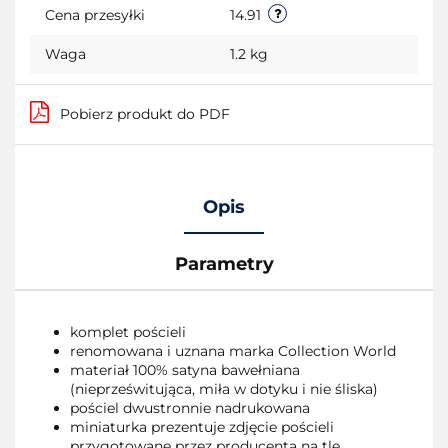
Cena przesyłki
14.91
Waga
1.2 kg
Pobierz produkt do PDF
Opis
Parametry
komplet pościeli
renomowana i uznana marka Collection World
materiał 100% satyna bawełniana
(nieprześwitująca, miła w dotyku i nie śliska)
pościel dwustronnie nadrukowana
miniaturka prezentuje zdjęcie pościeli
przygotowane przez producenta na tle