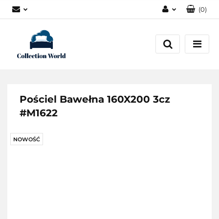
(
0
)
Zaloguj się
Zarejestruj się
Dodaj zgłoszenie
Zgody cookies
Pościel Bawełna 160X200 3cz
#M1622
NOWOŚĆ