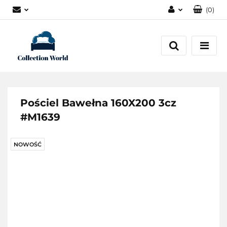
(
0
)
Zaloguj się
Zarejestruj się
Dodaj zgłoszenie
Zgody cookies
Pościel Bawełna 160X200 3cz
#M1639
NOWOŚĆ