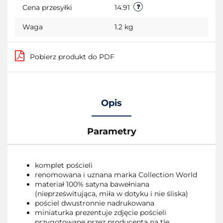
Cena przesyłki
14.91
Waga
1.2 kg
Pobierz produkt do PDF
Opis
Parametry
komplet pościeli
renomowana i uznana marka Collection World
materiał 100% satyna bawełniana
(nieprześwitująca, miła w dotyku i nie śliska)
pościel dwustronnie nadrukowana
miniaturka prezentuje zdjęcie pościeli
przygotowane przez producenta na tle