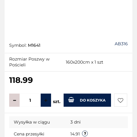
AB316
Symbol:
M1641
Rozmiar Poszwy w
160x200cm x 1 szt
Pościeli
118.99
DO KOSZYKA
szt.
Do
Wysyłka w ciągu
3 dni
przecho
Cena przesyłki
14.91