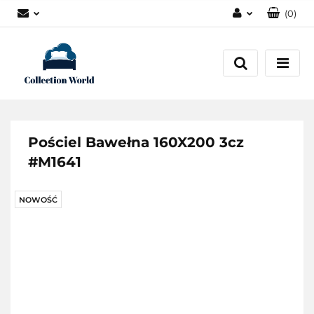
(
0
)
Zaloguj się
Zarejestruj się
Dodaj zgłoszenie
Zgody cookies
Pościel Bawełna 160X200 3cz
#M1641
NOWOŚĆ