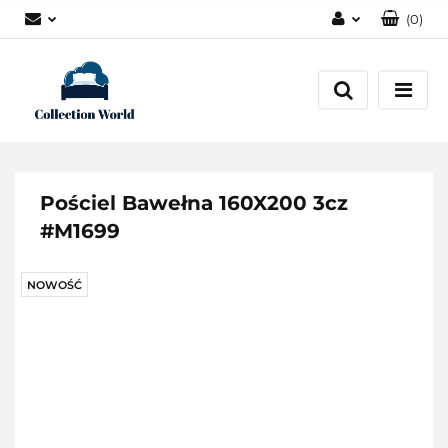
(
0
)
Zaloguj się
Zarejestruj się
Dodaj zgłoszenie
Zgody cookies
Pościel Bawełna 160X200 3cz
#M1699
NOWOŚĆ