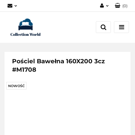
(
0
)
Zaloguj się
Zarejestruj się
Dodaj zgłoszenie
Zgody cookies
Pościel Bawełna 160X200 3cz
#M1708
NOWOŚĆ