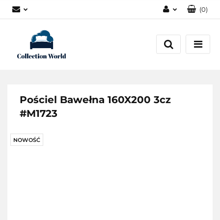
(
0
)
Zaloguj się
Zarejestruj się
Dodaj zgłoszenie
Zgody cookies
Pościel Bawełna 160X200 3cz
#M1723
NOWOŚĆ