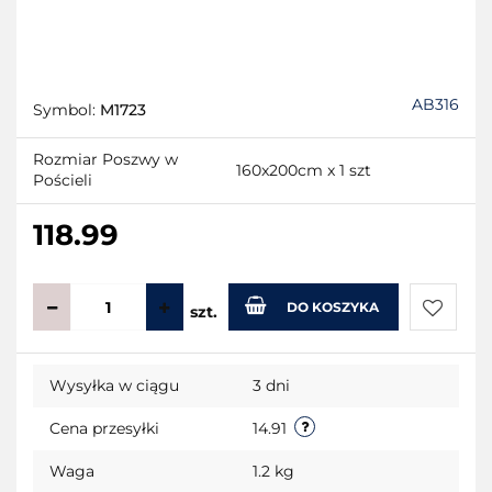
AB316
Symbol:
M1723
Rozmiar Poszwy w
160x200cm x 1 szt
Pościeli
118.99
DO KOSZYKA
szt.
Do
Wysyłka w ciągu
3 dni
przecho
Cena przesyłki
14.91
Waga
1.2 kg