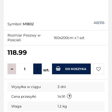
AB316
Symbol:
M1802
Rozmiar Poszwy w
160x200cm x 1 szt
Pościeli
118.99
DO KOSZYKA
szt.
Do
Wysyłka w ciągu
3 dni
przecho
Cena przesyłki
14.91
Waga
1.2 kg