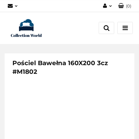
(
0
)
Zaloguj się
Zarejestruj się
Dodaj zgłoszenie
Zgody cookies
Pościel Bawełna 160X200 3cz
#M1802