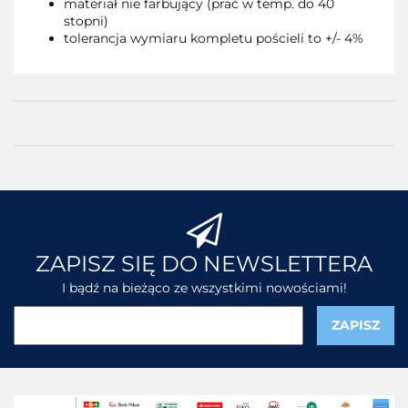
materiał nie farbujący (prać w temp. do 40
stopni)
tolerancja wymiaru kompletu pościeli to +/- 4%
ZAPISZ SIĘ DO NEWSLETTERA
I bądź na bieżąco ze wszystkimi nowościami!