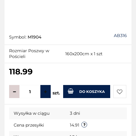
AB316
Symbol:
M1904
Rozmiar Poszwy w
160x200cm x 1 szt
Pościeli
118.99
DO KOSZYKA
szt.
Do
Wysyłka w ciągu
3 dni
przecho
Cena przesyłki
14.91