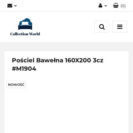
(
0
)
Zaloguj się
Zarejestruj się
Dodaj zgłoszenie
Zgody cookies
Pościel Bawełna 160X200 3cz
#M1904
NOWOŚĆ