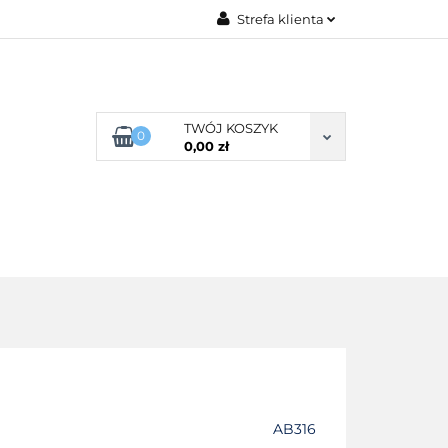
Strefa klienta
G ROZMIARU
Zaloguj się
Zarejestruj się
Dodaj zgłoszenie
TWÓJ KOSZYK
0
0,00 zł
Zgody cookies
POŚCIEL WG SKŁADU
O NAS
AB316