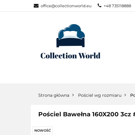
office@collectionworld.eu
+48 735118888
KATEGORIE
POŚCIEL WG S
KATEGORIE
NOWOŚCI
POŚC
Strona główna
Pościel wg rozmiaru
Po
Pościel Bawełna 160X200 3cz
NOWOŚĆ