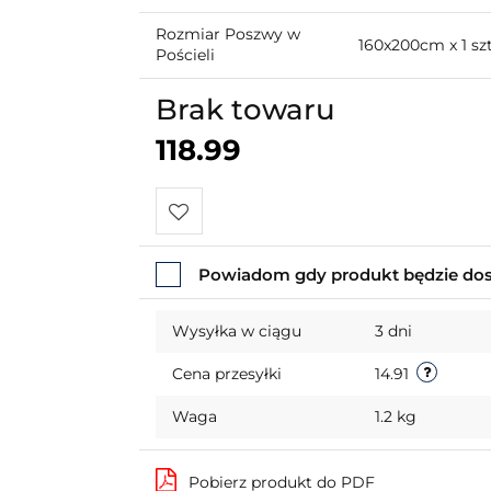
Rozmiar Poszwy w
160x200cm x 1 sz
Pościeli
Brak towaru
118.99
Do
Powiadom gdy produkt będzie do
przechowalni
Wysyłka w ciągu
3 dni
Cena przesyłki
14.91
Waga
1.2 kg
Pobierz produkt do PDF