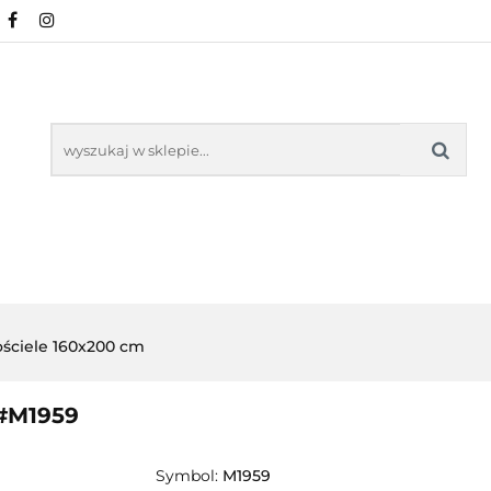
NOWOŚCI
POŚCIEL WG WZORU
POŚCIEL W
KŁADU
O NAS
IEL WG WZORU
POŚCIEL WG ROZMIARU
ściele 160x200 cm
 #M1959
Symbol:
M1959