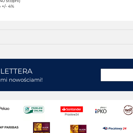
40 stopni)
 +/- 4%
SLETTERA
kimi nowościami!