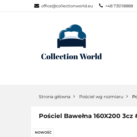
office@collectionworld.eu
+48 735118888
KATEGORIE
POŚCIEL WG S
KATEGORIE
NOWOŚCI
POŚC
Strona główna
Pościel wg rozmiaru
Po
Pościel Bawełna 160X200 3cz
NOWOŚĆ