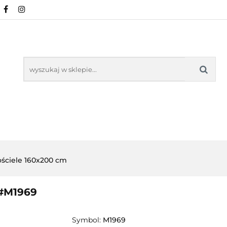
NOWOŚCI
POŚCIEL WG WZORU
POŚCIEL W
KŁADU
O NAS
IEL WG WZORU
POŚCIEL WG ROZMIARU
ściele 160x200 cm
 #M1969
Symbol:
M1969