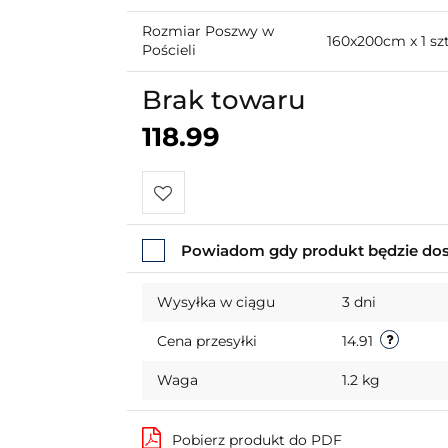
Rozmiar Poszwy w
160x200cm x 1 sz
Pościeli
Brak towaru
118.99
Do
Powiadom gdy produkt będzie do
przechowalni
Wysyłka w ciągu
3 dni
Cena przesyłki
14.91
Waga
1.2 kg
Pobierz produkt do PDF