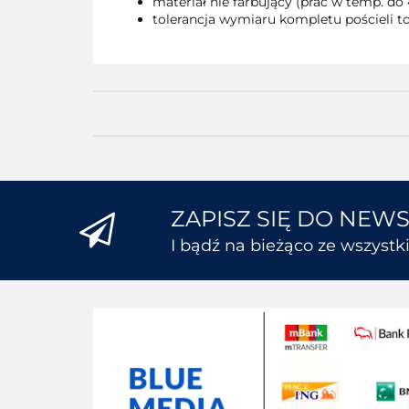
materiał nie farbujący (prać w temp. do 
tolerancja wymiaru kompletu pościeli to
ZAPISZ SIĘ DO NEW
I bądź na bieżąco ze wszyst