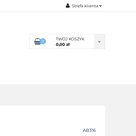
Strefa klienta
G ROZMIARU
Zaloguj się
Zarejestruj się
Dodaj zgłoszenie
TWÓJ KOSZYK
0
0,00 zł
Zgody cookies
POŚCIEL WG SKŁADU
O NAS
AB316