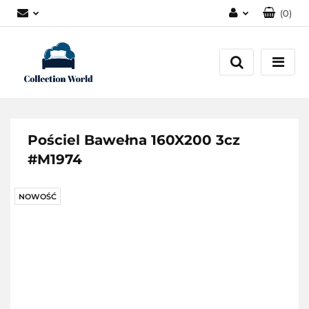
(
0
)
Zaloguj się
Zarejestruj się
Dodaj zgłoszenie
Zgody cookies
Pościel Bawełna 160X200 3cz
#M1974
NOWOŚĆ