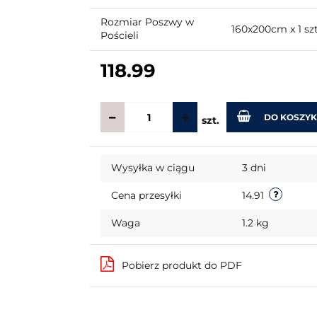
Rozmiar Poszwy w
160x200cm x 1 sz
Pościeli
118.99
DO KOSZY
szt.
Wysyłka w ciągu
3 dni
Cena przesyłki
14.91
Waga
1.2 kg
Pobierz produkt do PDF