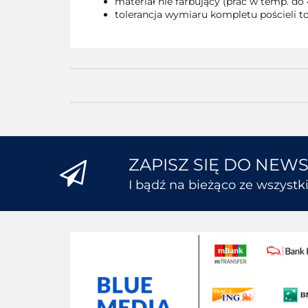
materiał nie farbujący (prać w temp. do 
tolerancja wymiaru kompletu pościeli to
ZAPISZ SIĘ DO NEW
I bądź na bieżąco ze wszyst