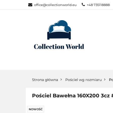
office@collectionworld.eu
+48 735118888
KATEGORIE
POŚCIEL WG S
KATEGORIE
NOWOŚCI
POŚC
Strona główna
Pościel wg rozmiaru
Po
Pościel Bawełna 160X200 3cz
NOWOŚĆ