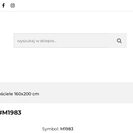
NOWOŚCI
POŚCIEL WG WZORU
POŚCIEL W
KŁADU
O NAS
IEL WG WZORU
POŚCIEL WG ROZMIARU
ściele 160x200 cm
 #M1983
Symbol:
M1983