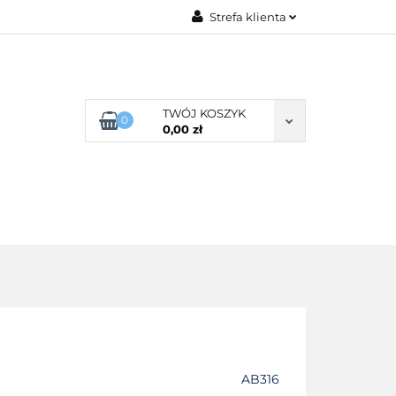
Strefa klienta
G ROZMIARU
Zaloguj się
Zarejestruj się
Dodaj zgłoszenie
TWÓJ KOSZYK
0
0,00 zł
Zgody cookies
POŚCIEL WG SKŁADU
O NAS
AB316