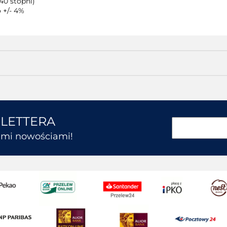
40 stopni)
 +/- 4%
SLETTERA
kimi nowościami!