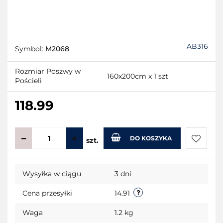
AB316
Symbol:
M2068
Rozmiar Poszwy w
160x200cm x 1 szt
Pościeli
118.99
DO KOSZYKA
szt.
Do
Wysyłka w ciągu
3 dni
przecho
Cena przesyłki
14.91
Waga
1.2 kg