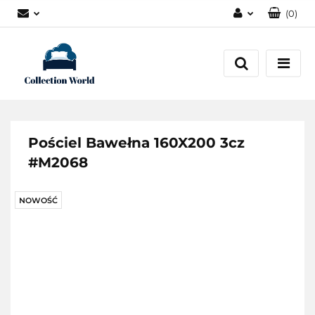
(
0
)
Zaloguj się
Zarejestruj się
Dodaj zgłoszenie
Zgody cookies
Pościel Bawełna 160X200 3cz
#M2068
NOWOŚĆ