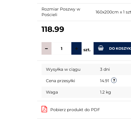
Rozmiar Poszwy w
160x200cm x 1 sz
Pościeli
118.99
DO KOSZY
szt.
Wysyłka w ciągu
3 dni
Cena przesyłki
14.91
Waga
1.2 kg
Pobierz produkt do PDF