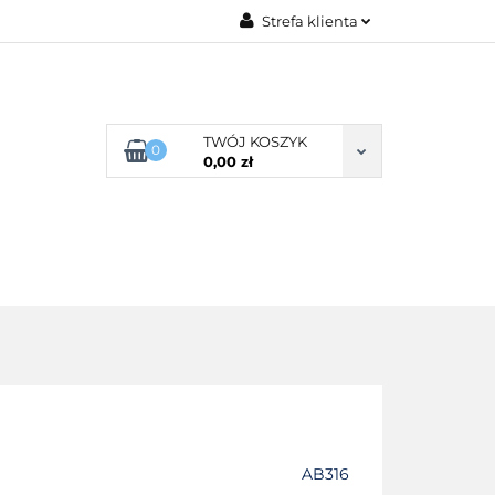
Strefa klienta
G ROZMIARU
Zaloguj się
Zarejestruj się
Dodaj zgłoszenie
TWÓJ KOSZYK
0
0,00 zł
Zgody cookies
POŚCIEL WG SKŁADU
O NAS
AB316