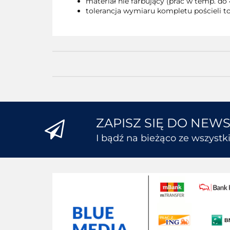
materiał nie farbujący (prać w temp. do 
tolerancja wymiaru kompletu pościeli to
ZAPISZ SIĘ DO NEW
I bądź na bieżąco ze wszyst