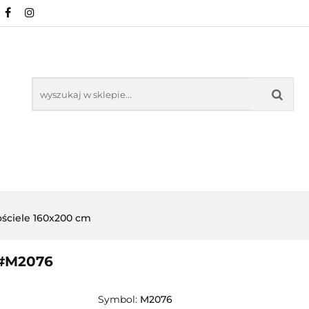
NOWOŚCI
POŚCIEL WG WZORU
POŚCIEL W
KŁADU
O NAS
IEL WG WZORU
POŚCIEL WG ROZMIARU
ściele 160x200 cm
 #M2076
Symbol:
M2076