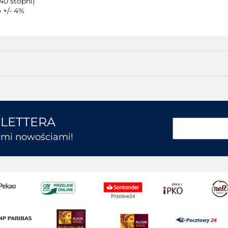
40 stopni)
 +/- 4%
SLETTERA
kimi nowościami!