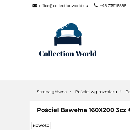
office@collectionworld.eu
+48 735118888
KATEGORIE
POŚCIEL WG S
KATEGORIE
NOWOŚCI
POŚC
Strona główna
Pościel wg rozmiaru
Po
Pościel Bawełna 160X200 3cz
NOWOŚĆ