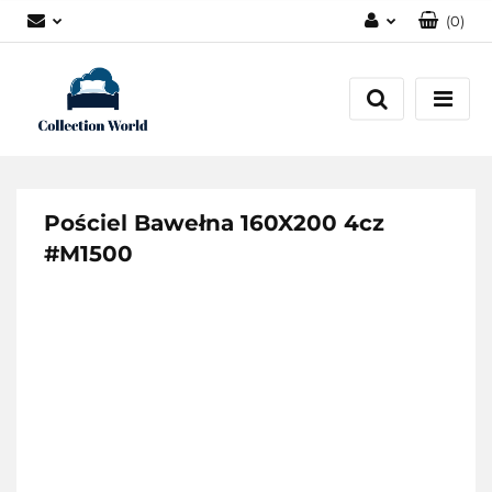
(
0
)
Zaloguj się
Zarejestruj się
Dodaj zgłoszenie
Zgody cookies
Pościel Bawełna 160X200 4cz
#M1500