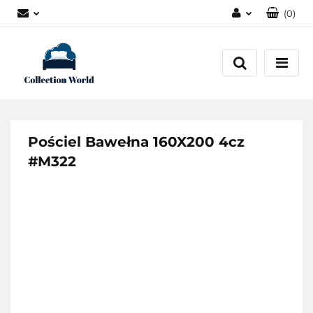
(
0
)
Zaloguj się
Zarejestruj się
Dodaj zgłoszenie
Zgody cookies
Pościel Bawełna 160X200 4cz
#M322