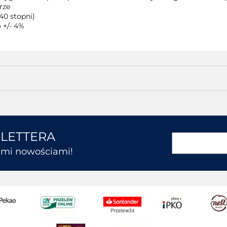
rze
40 stopni)
 +/- 4%
SLETTERA
kimi nowościami!