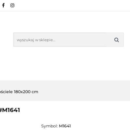
NOWOŚCI
POŚCIEL WG WZORU
POŚCIEL W
KŁADU
O NAS
IEL WG WZORU
POŚCIEL WG ROZMIARU
ściele 180x200 cm
 #M1641
Symbol:
M1641