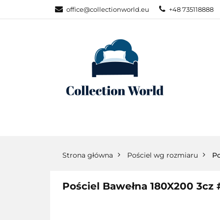
office@collectionworld.eu
+48 735118888
KATEGORIE
POŚCIEL WG S
KATEGORIE
NOWOŚCI
POŚC
Strona główna
Pościel wg rozmiaru
Po
Pościel Bawełna 180X200 3cz