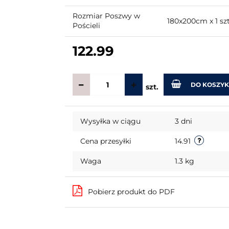
Rozmiar Poszwy w
180x200cm x 1 sz
Pościeli
122.99
DO KOSZY
szt.
Wysyłka w ciągu
3 dni
Cena przesyłki
14.91
Waga
1.3 kg
Pobierz produkt do PDF