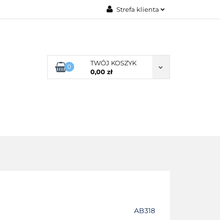
Strefa klienta
G ROZMIARU
Zaloguj się
Zarejestruj się
Dodaj zgłoszenie
TWÓJ KOSZYK
0
0,00 zł
Zgody cookies
POŚCIEL WG SKŁADU
O NAS
AB318