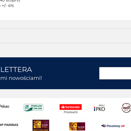
40 stopni)
 +/- 4%
SLETTERA
kimi nowościami!