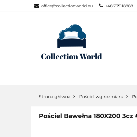
office@collectionworld.eu
+48 735118888
KATEGORIE
POŚCIEL WG S
KATEGORIE
NOWOŚCI
POŚC
Strona główna
Pościel wg rozmiaru
Po
Pościel Bawełna 180X200 3cz