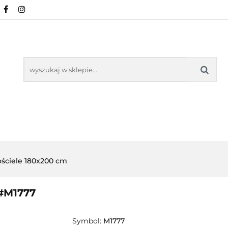
NOWOŚCI
POŚCIEL WG WZORU
POŚCIEL W
KŁADU
O NAS
IEL WG WZORU
POŚCIEL WG ROZMIARU
ściele 180x200 cm
 #M1777
Symbol:
M1777