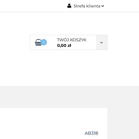
Strefa klienta
G ROZMIARU
Zaloguj się
Zarejestruj się
Dodaj zgłoszenie
TWÓJ KOSZYK
0
0,00 zł
Zgody cookies
POŚCIEL WG SKŁADU
O NAS
AB318