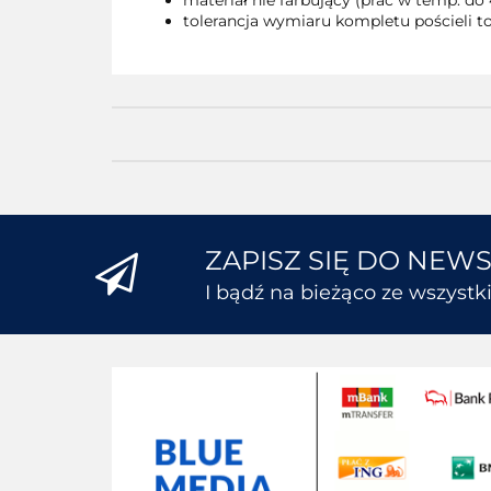
materiał nie farbujący (prać w temp. do 
tolerancja wymiaru kompletu pościeli to
ZAPISZ SIĘ DO NEW
I bądź na bieżąco ze wszyst