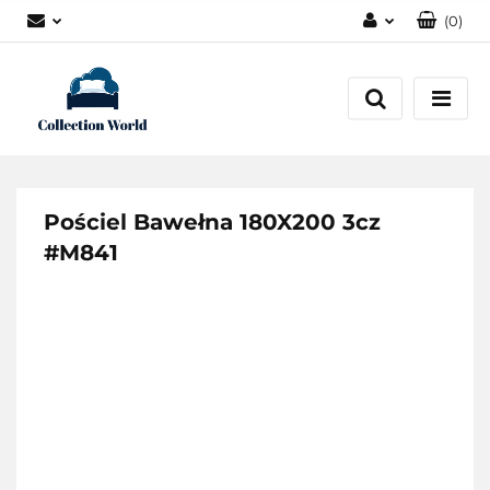
(
0
)
Zaloguj się
Zarejestruj się
Dodaj zgłoszenie
Zgody cookies
Pościel Bawełna 180X200 3cz
#M841