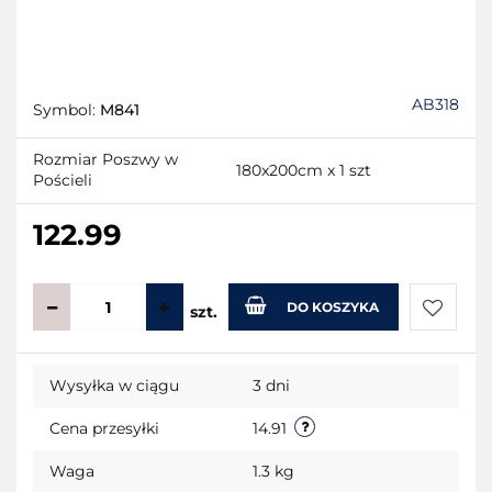
AB318
Symbol:
M841
Rozmiar Poszwy w
180x200cm x 1 szt
Pościeli
122.99
DO KOSZYKA
szt.
Do
Wysyłka w ciągu
3 dni
przecho
Cena przesyłki
14.91
Waga
1.3 kg