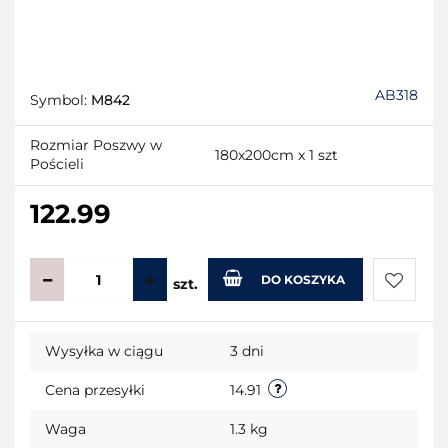
AB318
Symbol:
M842
Rozmiar Poszwy w
180x200cm x 1 szt
Pościeli
122.99
DO KOSZYKA
szt.
Do
Wysyłka w ciągu
3 dni
przecho
Cena przesyłki
14.91
Waga
1.3 kg