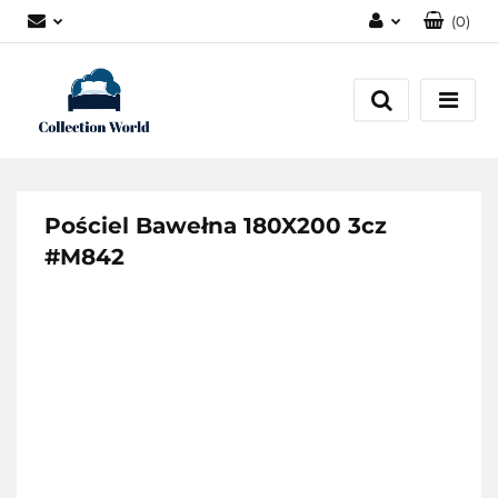
(
0
)
Zaloguj się
Zarejestruj się
Dodaj zgłoszenie
Zgody cookies
Pościel Bawełna 180X200 3cz
#M842